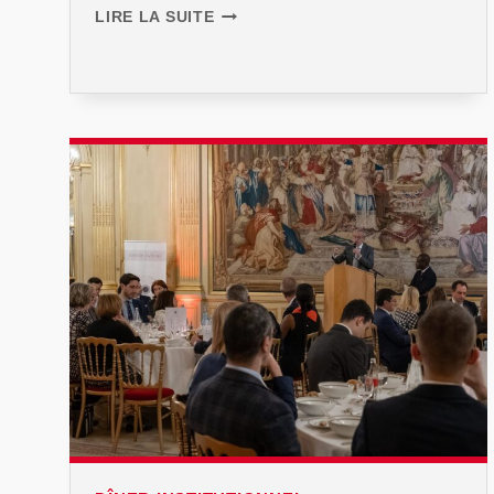
DÎNER
LIRE LA SUITE
D’HIVER
2024
AVEC
AGNÈS
BUZYN