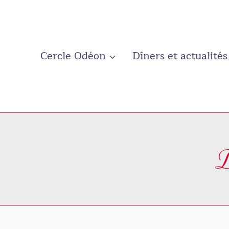
Aller
au
contenu
Cercle Odéon
Dîners et actualités
D