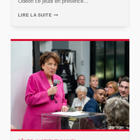
Odéon ce jeudi en présence…
DÎNER
LIRE LA SUITE
D’AUTOMNE
2024
AVEC
MICHEL
DE
ROSEN
&
FRÉDÉRIC
DABI