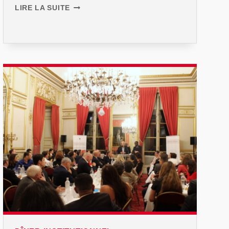
DÎNER
LIRE LA SUITE
D’ÉTÉ
2024
AVEC
LAURENT
SOLLY